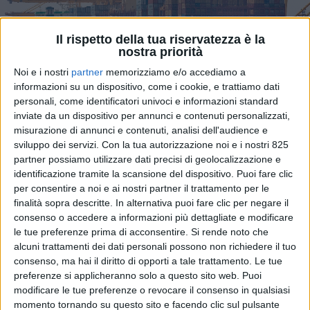
Il rispetto della tua riservatezza è la
nostra priorità
Noi e i nostri
partner
memorizziamo e/o accediamo a
informazioni su un dispositivo, come i cookie, e trattiamo dati
personali, come identificatori univoci e informazioni standard
inviate da un dispositivo per annunci e contenuti personalizzati,
misurazione di annunci e contenuti, analisi dell'audience e
sviluppo dei servizi.
Con la tua autorizzazione noi e i nostri 825
partner possiamo utilizzare dati precisi di geolocalizzazione e
identificazione tramite la scansione del dispositivo. Puoi fare clic
Prosegue il cortocircuito comunicativo (forse sarebbe
per consentire a noi e ai nostri partner il trattamento per le
meglio definirlo braccio di ferro comunicativo) sul
finalità sopra descritte. In alternativa puoi fare clic per negare il
ritorno alla navigazione delle navi portacontainer
consenso o accedere a informazioni più dettagliate e modificare
attraverso il canale di Suez. Dopo la ‘fuga in avanti’
le tue preferenze prima di acconsentire.
Si rende noto che
della Suez Canal Authority e la frenata di Maersk, ora
alcuni trattamenti dei dati personali possono non richiedere il tuo
anche Hapag Lloyd (partner dell’alleanza Gemini con il
consenso, ma hai il diritto di opporti a tale trattamento. Le tue
preferenze si applicheranno solo a questo sito web. Puoi
vettore marittimo danese) è intervenuta per
modificare le tue preferenze o revocare il consenso in qualsiasi
diffondere una precisazione che conclude dicendo:
momento tornando su questo sito e facendo clic sul pulsante