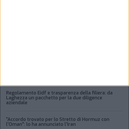
ULTIMI ARTICOLI
Xeneta frena sulla peak season, tariffe in calo per il
trasporto aereo merci
Alessandro Scotti è il nuovo general manager di
Dachser Italy Food Logistics
Regolamento Eidf e trasparenza della filiera: da
Laghezza un pacchetto per la due diligence
aziendale
“Accordo trovato per lo Stretto di Hormuz con
l’Oman”: lo ha annunciato l’Iran