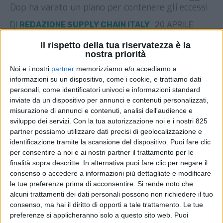
Dop ha varato un piano per contenere gli eccessi
DI
REDAZIONE SUPPLY CHAIN ITALY
20 APRILE
2026
Il rispetto della tua riservatezza è la
nostra priorità
STAMPA
Noi e i nostri
partner
memorizziamo e/o accediamo a
informazioni su un dispositivo, come i cookie, e trattiamo dati
personali, come identificatori univoci e informazioni standard
inviate da un dispositivo per annunci e contenuti personalizzati,
misurazione di annunci e contenuti, analisi dell'audience e
sviluppo dei servizi.
Con la tua autorizzazione noi e i nostri 825
partner possiamo utilizzare dati precisi di geolocalizzazione e
identificazione tramite la scansione del dispositivo. Puoi fare clic
per consentire a noi e ai nostri partner il trattamento per le
finalità sopra descritte. In alternativa puoi fare clic per negare il
consenso o accedere a informazioni più dettagliate e modificare
le tue preferenze prima di acconsentire.
Si rende noto che
alcuni trattamenti dei dati personali possono non richiedere il tuo
consenso, ma hai il diritto di opporti a tale trattamento. Le tue
preferenze si applicheranno solo a questo sito web. Puoi