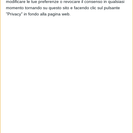
modificare le tue preferenze o revocare il consenso in qualsiasi
momento tornando su questo sito e facendo clic sul pulsante
L’Assemblea Generale del Consorzio Tutela Grana
"Privacy" in fondo alla pagina web.
Padano, che si è svolta nei giorni scorsi a Montichiari,
in provincia di Brescia, ha approvato il bilancio 2025.
Un anno che si è rivelato – ha spiegato il direttore
generale Stefano Berni – il migliore di sempre
nonostante il rallentamento del prezzo all’ingrosso
nell’ultimissima parte, “inaspettatamente migliore
anche del 2024″. Unico neo, ha aggiunto, “è stato
l’eccesso produttivo, con una crescita di circa l’8%,
causato dalle elevatissime quotazioni del formaggio”.
La produzione, realizzata nei 134 caseifici della filiera,
è salita a 6.053.690 forme, una crescita elevata
rispetto a quella dell’anno prima, e che ha indotto il
Consorzio ad adottare lo scorso dicembre alcune
misure restrittive per ‘contenere’ gli eccessi, in modo
da assicurare, nel corso del 2026, un aumento