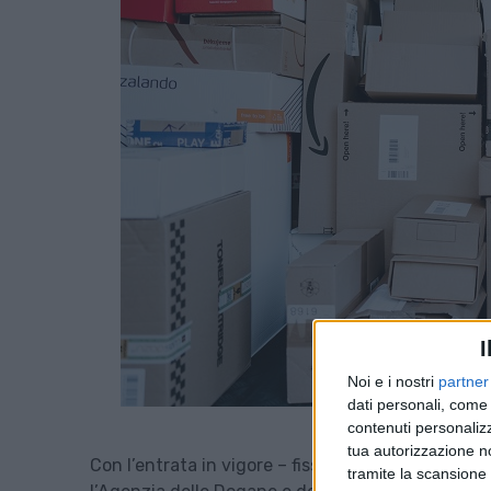
I
Noi e i nostri
partner
dati personali, come 
contenuti personalizz
tua autorizzazione no
Con l’entrata in vigore – fissata a oggi, 1 luglio
tramite la scansione d