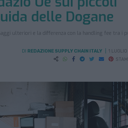
 dazio Ue sui piccoli
 guida delle Dogane
aggi ulteriori e la differenza con la handling fee tra i p
DI
REDAZIONE SUPPLY CHAIN ITALY
1 LUGLIO
STA