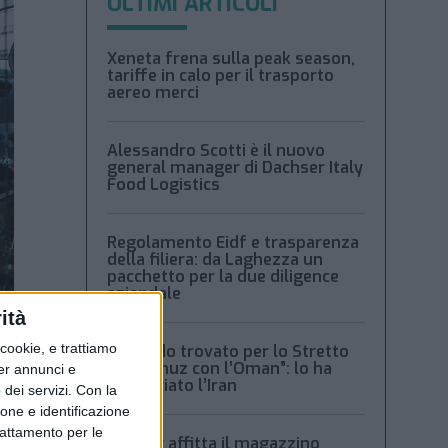
ULTIMI ARTICOLI
Xeneta frena sulla peak season,
tariffe in calo per il trasporto
aereo merci
Alessandro Scotti è il nuovo
general manager di Dachser Italy
Food Logistics
Regolamento Eidf e trasparenza
della filiera: da Laghezza un
pacchetto per la due diligence
aziendale
ità
ookie, e trattiamo
“Accordo trovato per lo Stretto
di Hormuz con l’Oman”: lo ha
per annunci e
annunciato l’Iran
dei servizi.
Con la
ione e identificazione
trattamento per le
Condor affitta il magazzino