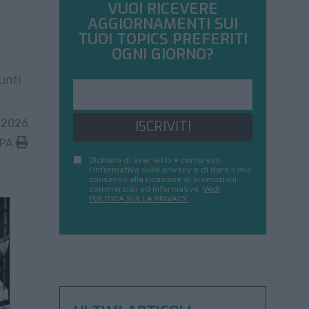
VUOI RICEVERE
AGGIORNAMENTI SUI
TUOI TOPICS PREFERITI
OGNI GIORNO?
unti
 2026
ISCRIVITI
MPA
Dichiaro di aver letto e compreso
l'informativa sulla privacy e di dare il mio
consenso alla ricezione di promozioni
commerciali ed informative.
Vedi
POLITICA SULLA PRIVACY.