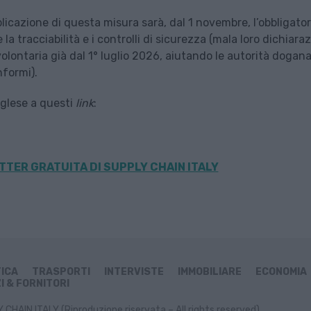
plicazione di questa misura sarà, dal 1 novembre, l’obbligator
e la tracciabilità e i controlli di sicurezza (mala loro dichiara
ontaria già dal 1° luglio 2026, aiutando le autorità doganal
nformi).
inglese a questi
link
:
TER GRATUITA DI SUPPLY CHAIN
ITALY
TICA
TRASPORTI
INTERVISTE
IMMOBILIARE
ECONOMIA
I & FORNITORI
CHAIN ITALY (Riproduzione riservata – All rights reserved)