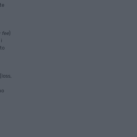
te
 fee
)
i
to
Ioss,
no