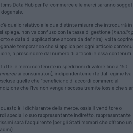
ustoms Data Hub per l’e-commerce e le merci saranno sogget
a doganale.
 c’è quello relativo alle due distinte misure che introdurrà in
i si spiega, non va confuso con la tassa di gestione (
handling
o e data di applicazione ancora da definire), volta coprire 
oganale temporaneo che si applica per ogni articolo contenu
izione, a prescindere dal numero di articoli in essa contenuti.
 “tutte le merci contenute in spedizioni di valore fino a 150
mmerce
ai consumatori), indipendentemente dal regime Iva (
 escluse quelle che “beneficiano di accordi commerciali
ndizione che l’Iva non venga riscossa tramite Ioss e che sia
uesto è il dichiarante della merce, ossia il venditore o
ccordi speciali o suo rappresentante indiretto, rappresentante
rissimi sarà l’acquirente (per gli Stati membri che offrono un
adini).