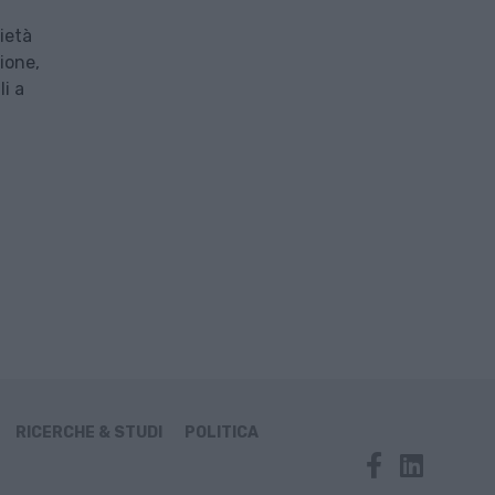
ietà
zione,
i a
RICERCHE & STUDI
POLITICA