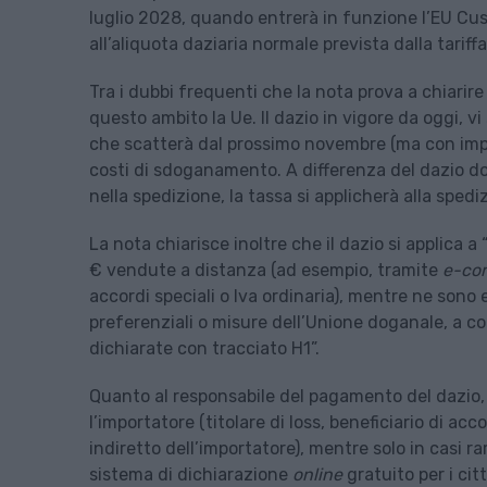
luglio 2028, quando entrerà in funzione l’EU C
all’aliquota daziaria normale prevista dalla tariff
Tra i dubbi frequenti che la nota prova a chiarire
questo ambito la Ue. Il dazio in vigore da oggi, v
che scatterà dal prossimo novembre (ma con import
costi di sdoganamento. A differenza del dazio d
nella spedizione, la tassa si applicherà alla sped
La nota chiarisce inoltre che il dazio si applica a
€ vendute a distanza (ad esempio, tramite
e-co
accordi speciali o Iva ordinaria), mentre ne sono
preferenziali o misure dell’Unione doganale, a co
dichiarate con tracciato H1”.
Quanto al responsabile del pagamento del dazio, q
l’importatore (titolare di Ioss, beneficiario di a
indiretto dell’importatore), mentre solo in casi ra
sistema di dichiarazione
online
gratuito per i citt