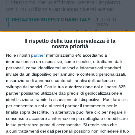
L’interporto, che lo affittava, lascerà l’impianto,
per il cui utilizzo si apriranno diversi scenari
DI
REDAZIONE SUPPLY CHAIN ITALY
1 LUGLIO
2026
Il rispetto della tua riservatezza è la
STAMPA
nostra priorità
Noi e i nostri
partner
memorizziamo e/o accediamo a
informazioni su un dispositivo, come i cookie, e trattiamo dati
personali, come identificatori univoci e informazioni standard
inviate da un dispositivo per annunci e contenuti personalizzati,
misurazione di annunci e contenuti, analisi dell'audience e
sviluppo dei servizi.
Con la tua autorizzazione noi e i nostri 825
partner possiamo utilizzare dati precisi di geolocalizzazione e
identificazione tramite la scansione del dispositivo. Puoi fare clic
per consentire a noi e ai nostri partner il trattamento per le
finalità sopra descritte. In alternativa puoi fare clic per negare il
consenso o accedere a informazioni più dettagliate e modificare
le tue preferenze prima di acconsentire.
Si rende noto che
alcuni trattamenti dei dati personali possono non richiedere il tuo