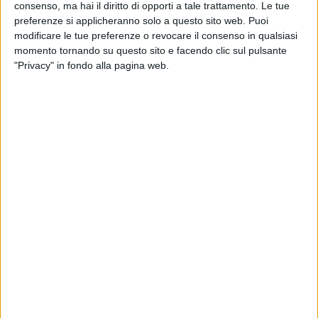
consenso, ma hai il diritto di opporti a tale trattamento. Le tue
preferenze si applicheranno solo a questo sito web. Puoi
modificare le tue preferenze o revocare il consenso in qualsiasi
momento tornando su questo sito e facendo clic sul pulsante
"Privacy" in fondo alla pagina web.
Dopo il passaggio epocale che ha visto l’interporto di
Padova cedere alla cordata Psa-Logtainer
il 70% del
suo terminal intermodale
, lo scalo intermodale veneto
potrebbe assistere, in questo caso da esterno, a un
altro importante cambio di assetto.
Dal prossimo 31 luglio, riferisce
Il Mattino di Padova
, lo
stesso Interporto lascerà infatti il terminal dello scalo
di proprietà di Fs Logistix, situato a nord di quello
principale al centro della privatizzazione, e che finora
utilizzava sulla base di un contratto di affitto da circa