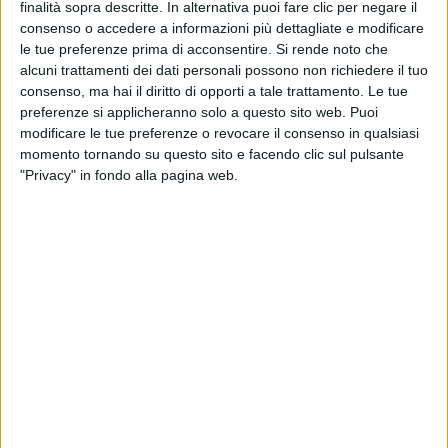
finalità sopra descritte. In alternativa puoi fare clic per negare il
consenso o accedere a informazioni più dettagliate e modificare
le tue preferenze prima di acconsentire.
Si rende noto che
alcuni trattamenti dei dati personali possono non richiedere il tuo
consenso, ma hai il diritto di opporti a tale trattamento. Le tue
preferenze si applicheranno solo a questo sito web. Puoi
E’ entrato in vigore l’1 luglio, il nuovo regime di
modificare le tue preferenze o revocare il consenso in qualsiasi
protezione dell’industria siderurgica Ue, volto in
momento tornando su questo sito e facendo clic sul pulsante
particolare a metterla al riparo dall’eccesso globale di
"Privacy" in fondo alla pagina web.
produzione di acciaio.
Le norme introducono una soglia più bassa per la
quota di importazione annua esente dai dazi,
fissandola a 18,3 milioni di tonnellate annue (-47% sul
2024), portando parallelamente al 50% (dall’attuale
25%) la tariffa per le eccedenze e per i prodotti
siderurgici non coperti da essa. Lo schema – che
sostituisce quello vigente, in scadenza oggi 30
giugno – rafforza inoltre la tracciabilità dell’acciaio,
introducendo il ‘principio di fusione e colata’, per