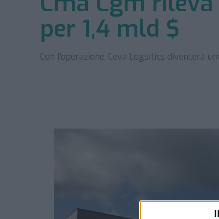
Cma Cgm rileva 
per 1,4 mld $
Con l’operazione, Ceva Logsitics diventerà uno
I