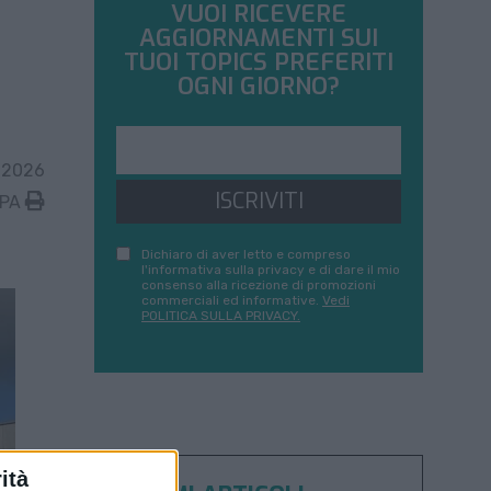
VUOI RICEVERE
AGGIORNAMENTI SUI
TUOI TOPICS PREFERITI
OGNI GIORNO?
 2026
ISCRIVITI
MPA
Dichiaro di aver letto e compreso
l'informativa sulla privacy e di dare il mio
consenso alla ricezione di promozioni
commerciali ed informative.
Vedi
POLITICA SULLA PRIVACY.
ità