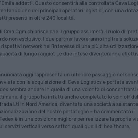
10mila addetti. Questo consentirà alla controllata Ceva Logi
ventando uno dei principali operatori logistici, con una dota
ti presenti in oltre 240 località.
di Cma Cgm chiarisce che il gruppo assumerà il ruolo di ‘pre
rdo non esclusivo. I due partner lavoreranno inoltre a soluzi
 rispettivi network nell’interesse di una più alta utilizzazion
 capacità di lungo raggio”. Le due intese diventeranno effetti
annunciata oggi rappresenta un ulteriore passaggio nel sens
 avviata con la acquisizione di Ceva Logistics e portata avant
dex sembra andare in quella di una volontà di concentrarsi 
ettimane, il gruppo ha infatti anche completato lo spin off del
strada Ltl in Nord America, diventata una società a se stante
zionalizzazione del nostro portafoglio – ha commentato il
dex è in una posizione migliore per realizzare la propria vi
 servizi verticali verso settori quali quelli di healthcare,