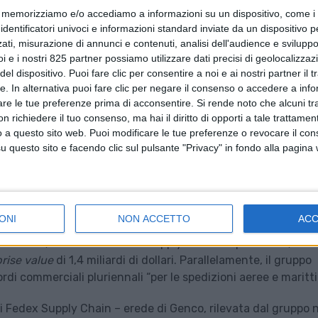
memorizziamo e/o accediamo a informazioni su un dispositivo, come i c
identificatori univoci e informazioni standard inviate da un dispositivo 
ati, misurazione di annunci e contenuti, analisi dell'audience e sviluppo 
i e i nostri 825 partner possiamo utilizzare dati precisi di geolocalizzaz
el dispositivo. Puoi fare clic per consentire a noi e ai nostri partner il 
tte. In alternativa puoi fare clic per negare il consenso o accedere a inf
are le tue preferenze prima di acconsentire.
Si rende noto che alcuni tr
 richiedere il tuo consenso, ma hai il diritto di opporti a tale trattame
o a questo sito web. Puoi modificare le tue preferenze o revocare il con
questo sito e facendo clic sul pulsante "Privacy" in fondo alla pagina
ONI
NON ACCETTO
AC
ermato quanto anticipato in mattinata dal
Financial Times
,
s di Fedex, noto come Fedex Supply Chain. L’operazione, che
rise value
di 1,4 miliardi di dollari. Parallelamente, il gruppo
di commerciali pluriennali “per le spedizioni aeree e maritt
i Fedex Supply Chain – erede di Genco, rilevata dal gruppo n