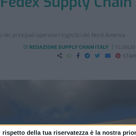
Fedex Supply Chain
 dei principali operatori logistici del Nord America
DI
REDAZIONE SUPPLY CHAIN ITALY
1 LUGLIO
STA
l rispetto della tua riservatezza è la nostra prior