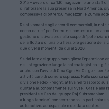
2015 – ovvero circa 130 magazzini e uno staff di 
di rafforzare la sua presenza in Nord America, di
complessiva di oltre 150 magazzini e 20mila addet
Relativamente agli accordi commerciali, la nota 
ocean carrier’ per Fedex, nel contesto di un acco
gestione di stiva aerea allo scopo di “potenziare i
della flotta e di una più flessibile gestione della
due diversi momenti da qui al 2028.
Se dal lato del gruppo marsigliese l’operazione 
nell’integrazione lungo la catena logistica – già
anche con l’avvio di Cma Cgm Air Cargo -, per Fe
attività core di corriere espresso. Nelle scorse s
divisione Fedex Freight, attiva nel trasporto su 
quotata autonomamente sul Nyse. “Grazie alla ra
presidente e Ceo del gruppo Raj Subramaniam – Fe
a lungo termine”, concentrandosi in particolare sui
automotive, aerospaziale e dei data center.