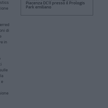
stics
Piacenza DC11 presso il Prologis
Park emiliano
zione
ferred
oni di
e
ve in
o
i
sulle
la
 e
sione