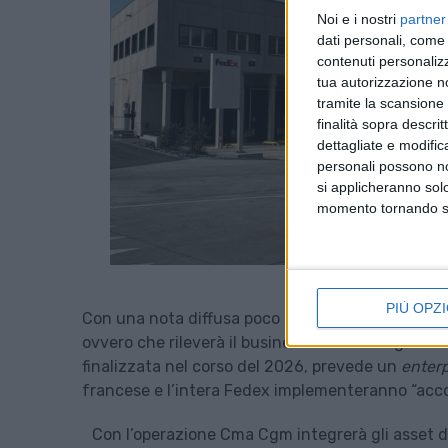
Noi e i nostri
partner
dati personali, come 
contenuti personalizz
tua autorizzazione no
tramite la scansione d
finalità sopra descri
dettagliate e modific
personali possono non
si applicheranno sol
momento tornando su 
PIÙ OPZI
Con una nota diffusa poco fa, Cma Cgm ha conf
ovvero che rileverà il business contract logistic
finalizzata nel corso del 2026, prevede un
enterp
francese e l’intera Fedex implementeranno “accor
Con l’operazione Cma Cgm integrerà gli asset d