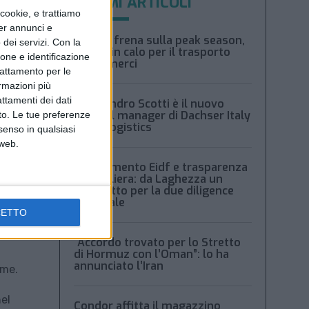
ULTIMI ARTICOLI
ookie, e trattiamo
per annunci e
Xeneta frena sulla peak season,
dei servizi.
Con la
tariffe in calo per il trasporto
ione e identificazione
aereo merci
trattamento per le
ormazioni più
attamenti dei dati
Alessandro Scotti è il nuovo
general manager di Dachser Italy
nto. Le tue preferenze
Food Logistics
senso in qualsiasi
 web.
Regolamento Eidf e trasparenza
della filiera: da Laghezza un
pacchetto per la due diligence
aziendale
CETTO
 sarà
“Accordo trovato per lo Stretto
di Hormuz con l’Oman”: lo ha
annunciato l’Iran
ime.
el
Condor affitta il magazzino