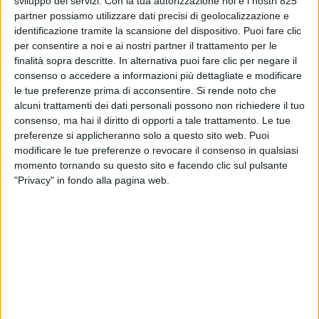
sviluppo dei servizi.
Con la tua autorizzazione noi e i nostri 825
partner possiamo utilizzare dati precisi di geolocalizzazione e
identificazione tramite la scansione del dispositivo. Puoi fare clic
per consentire a noi e ai nostri partner il trattamento per le
finalità sopra descritte. In alternativa puoi fare clic per negare il
consenso o accedere a informazioni più dettagliate e modificare
le tue preferenze prima di acconsentire.
Si rende noto che
alcuni trattamenti dei dati personali possono non richiedere il tuo
consenso, ma hai il diritto di opporti a tale trattamento. Le tue
preferenze si applicheranno solo a questo sito web. Puoi
modificare le tue preferenze o revocare il consenso in qualsiasi
momento tornando su questo sito e facendo clic sul pulsante
"Privacy" in fondo alla pagina web.
Le collaborazioni fra i big della logistica e cooperative
di lavoratori “apri e chiudi” tornano sotto la lente della
magistratura.
Dopo alcuni casi eclatanti già oggetto di indagini
negli ultimi anni (l’ultimo dei quali aveva riguardato
Ceva Logistics e la Città del Libro di Stradella), la
Procura di Milano è tornata a occuparsi di un caso che