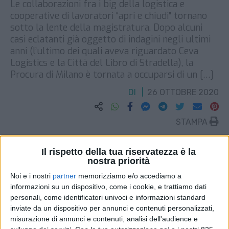
Le collaborazioni fra i big della logistica e
cooperative di lavoratori “apri e chiudi” tornano
sotto la lente della magistratura. Dopo alcuni
casi eclatanti già oggetto di indagini negli ultimi
anni (l’ultimo dei quali aveva riguardato Ceva
Logistics e la Città del Libro di Stradella), la
Procura di Milano è tornata a occuparsi di un […]
DI
26 OTTOBRE 2020
STAMPA
Il rispetto della tua riservatezza è la
nostra priorità
Noi e i nostri
partner
memorizziamo e/o accediamo a
informazioni su un dispositivo, come i cookie, e trattiamo dati
personali, come identificatori univoci e informazioni standard
inviate da un dispositivo per annunci e contenuti personalizzati,
misurazione di annunci e contenuti, analisi dell'audience e