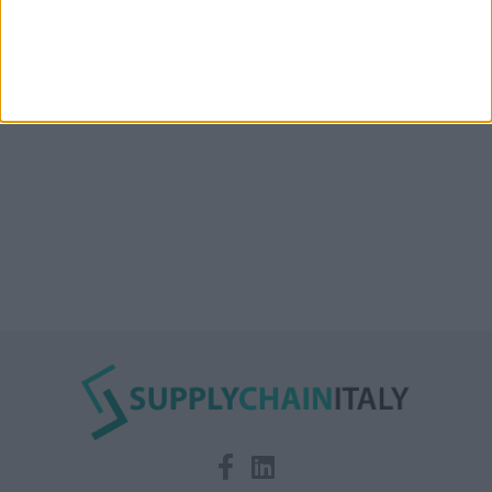
Condor affitta il magazzino Piacenza DC11 presso il
Prologis Park emiliano