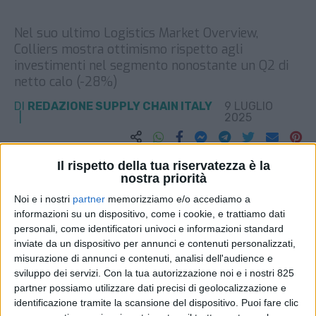
Nel suo ultimo Logistics Market Overview,
Colliers mostra ottimismo rispetto agli
investimenti nel segmento nonostante un Q2 di
netto calo (-28%)
DI
REDAZIONE SUPPLY CHAIN ITALY
9 LUGLIO
2025
STAMPA
Il rispetto della tua riservatezza è la
nostra priorità
Noi e i nostri
partner
memorizziamo e/o accediamo a
informazioni su un dispositivo, come i cookie, e trattiamo dati
personali, come identificatori univoci e informazioni standard
inviate da un dispositivo per annunci e contenuti personalizzati,
misurazione di annunci e contenuti, analisi dell'audience e
sviluppo dei servizi.
Con la tua autorizzazione noi e i nostri 825
partner possiamo utilizzare dati precisi di geolocalizzazione e
identificazione tramite la scansione del dispositivo. Puoi fare clic