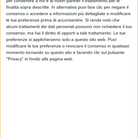
per consentire a noi e ai nostri partner il trattamento per le
finalità sopra descritte. In alternativa puoi fare clic per negare il
consenso o accedere a informazioni più dettagliate e modificare
le tue preferenze prima di acconsentire.
Si rende noto che
alcuni trattamenti dei dati personali possono non richiedere il tuo
consenso, ma hai il diritto di opporti a tale trattamento. Le tue
preferenze si applicheranno solo a questo sito web. Puoi
modificare le tue preferenze o revocare il consenso in qualsiasi
momento tornando su questo sito e facendo clic sul pulsante
"Privacy" in fondo alla pagina web.
Nonostante un secondo trimestre 2025 al di sotto
delle aspettative (con investimenti per 141 milioni di
euro, -28% sullo stesso periodo del 2024), nel settore
italiano dell’immobiliare logistico si respira ancora
ottimismo.
Molte transazioni, si legge nell’ultimo Logistics Market
Overview di Colliers, sono infatti ora in dirittura