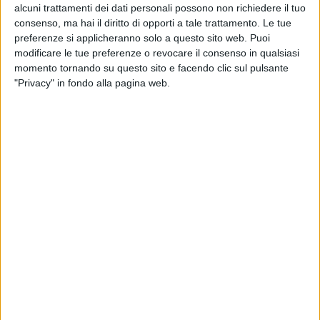
alcuni trattamenti dei dati personali possono non richiedere il tuo
consenso, ma hai il diritto di opporti a tale trattamento. Le tue
preferenze si applicheranno solo a questo sito web. Puoi
modificare le tue preferenze o revocare il consenso in qualsiasi
momento tornando su questo sito e facendo clic sul pulsante
"Privacy" in fondo alla pagina web.
Le tensioni in Medio Oriente e lo stallo nello Stretto di
Hormuz stanno impattando sulle filiere agroalimentari
globali, per via dell’aumento dei costi energetici, dei
rallentamenti nei trasporti marittimi e della crescente
instabilità nei mercati internazionali.
A temere, tra i vari comparti italiani, è anche quello
dell’Aceto Balsamico di Modena Igp, prodotto
estremamente amato all’estero che vede il 90% della
produzione venduto fuori confine, in oltre 100 paesi
diversi.