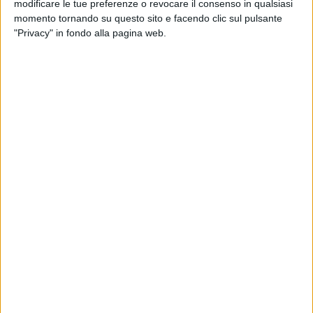
modificare le tue preferenze o revocare il consenso in qualsiasi
momento tornando su questo sito e facendo clic sul pulsante
"Privacy" in fondo alla pagina web.
Un’operazione condotta dal personale dell’Agenzia
delle Dogane e dei Monopoli presso il porto della
Spezia ha portato al sequestro di 2.520 bambole
provenienti dalla Cina. Il carico era destinato a
un’azienda della provincia di Modena per la successiva
distribuzione su tutto il territorio nazionale.
L’intervento è scaturito dai dubbi sulla conformità dei
prodotti emersi durante le prime verifiche. I campioni,
inviati ai laboratori chimici Adm di Livorno, hanno
evidenziato una scarsa resistenza meccanica dei
componenti. In particolare, i test di trazione — che