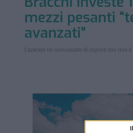
Bracchi investe 1
mezzi pesanti “
avanzati”
L’azienda ha comunicato di coprire con Hvo i
I