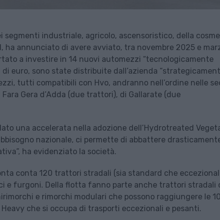
ei segmenti industriale, agricolo, ascensoristico, della cosmes
l, ha annunciato di avere avviato, tra novembre 2025 e mar
portato a investire in 14 nuovi automezzi “tecnologicamente
ni di euro, sono state distribuite dall’azienda “strategicamen
 mezzi, tutti compatibili con Hvo, andranno nell’ordine nelle se
i Fara Gera d’Adda (due trattori), di Gallarate (due
dato una accelerata nella adozione dell’Hydrotreated Veget
fabbisogno nazionale, ci permette di abbattere drasticamente
iva”, ha evidenziato la società.
ta conta 120 trattori stradali (sia standard che eccezionali
i e furgoni. Della flotta fanno parte anche trattori stradali
mirimorchi e rimorchi modulari che possono raggiungere le 1
& Heavy che si occupa di trasporti eccezionali e pesanti.