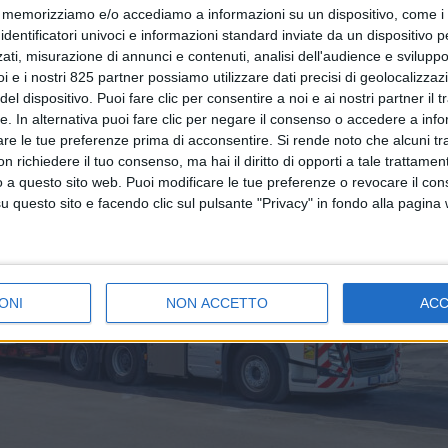
memorizziamo e/o accediamo a informazioni su un dispositivo, come i c
identificatori univoci e informazioni standard inviate da un dispositivo 
ati, misurazione di annunci e contenuti, analisi dell'audience e sviluppo 
i e i nostri 825 partner possiamo utilizzare dati precisi di geolocalizzaz
el dispositivo. Puoi fare clic per consentire a noi e ai nostri partner il 
tte. In alternativa puoi fare clic per negare il consenso o accedere a inf
are le tue preferenze prima di acconsentire.
Si rende noto che alcuni tr
 richiedere il tuo consenso, ma hai il diritto di opporti a tale trattame
o a questo sito web. Puoi modificare le tue preferenze o revocare il con
questo sito e facendo clic sul pulsante "Privacy" in fondo alla pagina
ONI
NON ACCETTO
AC