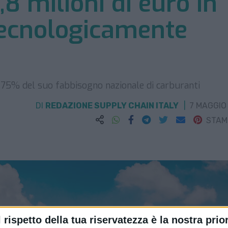
,8 milioni di euro in 
tecnologicamente
l 75% del suo fabbisogno nazionale di carburanti
DI
REDAZIONE SUPPLY CHAIN ITALY
7 MAGGIO
STA
l rispetto della tua riservatezza è la nostra prior