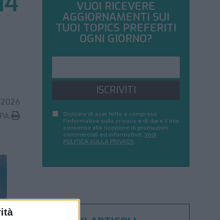
14
VUOI RICEVERE
AGGIORNAMENTI SUI
TUOI TOPICS PREFERITI
OGNI GIORNO?
ISCRIVITI
 2026
Dichiaro di aver letto e compreso
MPA
l'informativa sulla privacy e di dare il mio
consenso alla ricezione di promozioni
commerciali ed informative.
Vedi
POLITICA SULLA PRIVACY.
ità