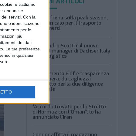
ULTIMI ARTICOLI
ookie, e trattiamo
per annunci e
dei servizi.
Con la
Xeneta frena sulla peak season,
tariffe in calo per il trasporto
ione e identificazione
aereo merci
trattamento per le
ormazioni più
attamenti dei dati
Alessandro Scotti è il nuovo
nto. Le tue preferenze
general manager di Dachser Italy
senso in qualsiasi
Food Logistics
 web.
Regolamento Eidf e trasparenza
della filiera: da Laghezza
pacchetto per la due diligence
aziendale
CETTO
“Accordo trovato per lo Stretto
di Hormuz con l’Oman”: lo ha
annunciato l’Iran
Condor affitta il magazzino