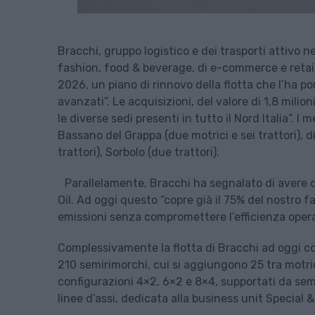
Bracchi, gruppo logistico e dei trasporti attivo n
fashion, food & beverage, di e-commerce e retai
2026, un piano di rinnovo della flotta che l’ha 
avanzati”. Le acquisizioni, del valore di 1,8 milio
le diverse sedi presenti in tutto il Nord Italia”. I
Bassano del Grappa (due motrici e sei trattori), d
trattori), Sorbolo (due trattori).
Parallelamente, Bracchi ha segnalato di avere 
Oil. Ad oggi questo “copre già il 75% del nostro 
emissioni senza compromettere l’efficienza operat
Complessivamente la flotta di Bracchi ad oggi con
210 semirimorchi, cui si aggiungono 25 tra motric
configurazioni 4×2, 6×2 e 8×4, supportati da se
linee d’assi, dedicata alla business unit Special 