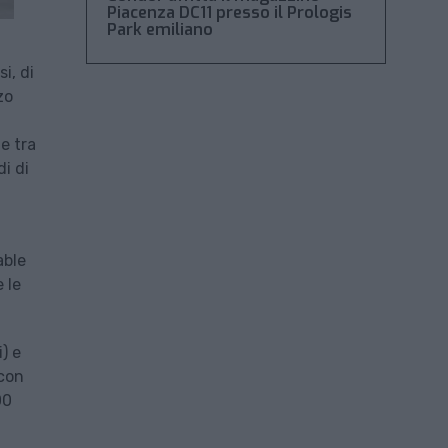
Piacenza DC11 presso il Prologis
Park emiliano
i, di
zo
te tra
di di
able
 le
) e
 con
00