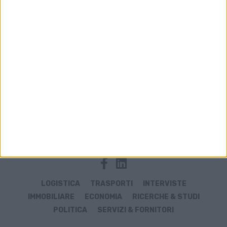
Colliers propizia l’insediamento di Jysk in un
centro logistico di oltre 89.000 mq a
Castelguglielmo (Rovigo)
POLITICA
Gianpiero Strisciuglio al vertice delle ferrovie
mondiali
LOGISTICA
TRASPORTI
INTERVISTE
IMMOBILIARE
ECONOMIA
RICERCHE & STUDI
POLITICA
SERVIZI & FORNITORI