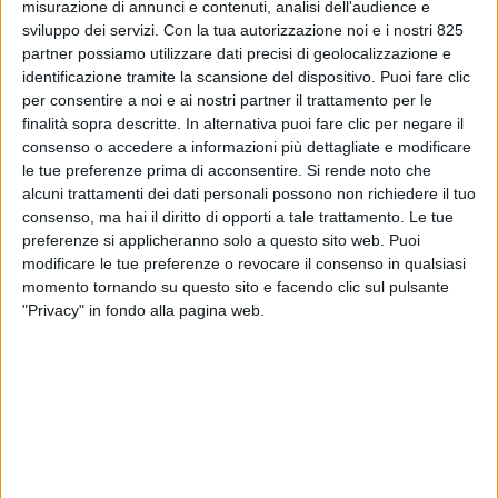
misurazione di annunci e contenuti, analisi dell'audience e
sviluppo dei servizi.
Con la tua autorizzazione noi e i nostri 825
partner possiamo utilizzare dati precisi di geolocalizzazione e
identificazione tramite la scansione del dispositivo. Puoi fare clic
LOGISTICA
per consentire a noi e ai nostri partner il trattamento per le
26 MAGGIO 2026
finalità sopra descritte. In alternativa puoi fare clic per negare il
Fruttital (Orsero) digitalizza
consenso o accedere a informazioni più dettagliate e modificare
la supply chain del fresco
le tue preferenze prima di acconsentire.
Si rende noto che
con Cegeka
alcuni trattamenti dei dati personali possono non richiedere il tuo
consenso, ma hai il diritto di opporti a tale trattamento. Le tue
preferenze si applicheranno solo a questo sito web. Puoi
modificare le tue preferenze o revocare il consenso in qualsiasi
VUOI RICEVERE AGGIORNAMENTI SUI
momento tornando su questo sito e facendo clic sul pulsante
TUOI TOPICS PREFERITI OGNI
"Privacy" in fondo alla pagina web.
GIORNO?
ISCRIVITI