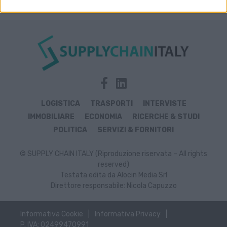
LOGISTICA
TRASPORTI
INTERVISTE
IMMOBILIARE
ECONOMIA
RICERCHE & STUDI
POLITICA
SERVIZI & FORNITORI
© SUPPLY CHAIN ITALY (Riproduzione riservata – All rights
reserved)
Testata edita da Alocin Media Srl
Direttore responsabile: Nicola Capuzzo
Informativa Cookie
Informativa Privacy
P. IVA: 02499470991