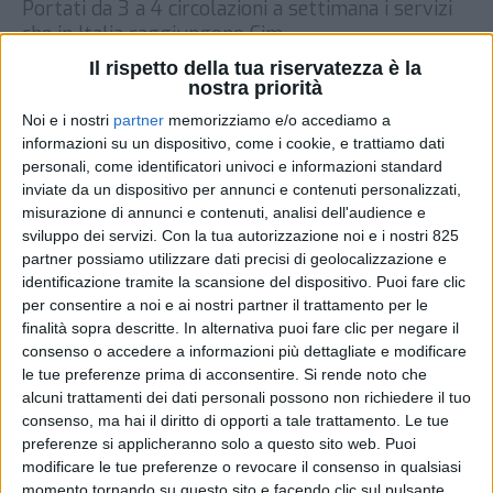
Portati da 3 a 4 circolazioni a settimana i servizi
che in Italia raggiungono Cim
Il rispetto della tua riservatezza è la
DI
REDAZIONE SUPPLY CHAIN ITALY
15 GIUGNO
nostra priorità
2026
Noi e i nostri
partner
memorizziamo e/o accediamo a
informazioni su un dispositivo, come i cookie, e trattiamo dati
STAMPA
personali, come identificatori univoci e informazioni standard
inviate da un dispositivo per annunci e contenuti personalizzati,
misurazione di annunci e contenuti, analisi dell'audience e
sviluppo dei servizi.
Con la tua autorizzazione noi e i nostri 825
partner possiamo utilizzare dati precisi di geolocalizzazione e
identificazione tramite la scansione del dispositivo. Puoi fare clic
per consentire a noi e ai nostri partner il trattamento per le
finalità sopra descritte. In alternativa puoi fare clic per negare il
consenso o accedere a informazioni più dettagliate e modificare
le tue preferenze prima di acconsentire.
Si rende noto che
alcuni trattamenti dei dati personali possono non richiedere il tuo
consenso, ma hai il diritto di opporti a tale trattamento. Le tue
preferenze si applicheranno solo a questo sito web. Puoi
modificare le tue preferenze o revocare il consenso in qualsiasi
momento tornando su questo sito e facendo clic sul pulsante