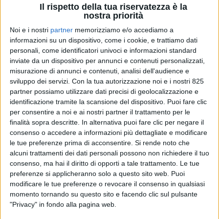
Il rispetto della tua riservatezza è la
di Patrimonio Logistica Italia
(-0,9%)
nostra priorità
Noi e i nostri
partner
memorizziamo e/o accediamo a
informazioni su un dispositivo, come i cookie, e trattiamo dati
personali, come identificatori univoci e informazioni standard
inviate da un dispositivo per annunci e contenuti personalizzati,
misurazione di annunci e contenuti, analisi dell'audience e
sviluppo dei servizi.
Con la tua autorizzazione noi e i nostri 825
ECONOMIA
LOGISTICA
partner possiamo utilizzare dati precisi di geolocalizzazione e
30 MAGGIO 2025
30 MAGGIO 2025
identificazione tramite la scansione del dispositivo. Puoi fare clic
per consentire a noi e ai nostri partner il trattamento per le
Sospeso temporaneamente
Sciopero contro il nuovo
lo stop ai dazi Usa
appaltatore nei magazzini
finalità sopra descritte. In alternativa puoi fare clic per negare il
Cab Log di Landriano e Santa
consenso o accedere a informazioni più dettagliate e modificare
Cristina
le tue preferenze prima di acconsentire.
Si rende noto che
alcuni trattamenti dei dati personali possono non richiedere il tuo
consenso, ma hai il diritto di opporti a tale trattamento. Le tue
preferenze si applicheranno solo a questo sito web. Puoi
modificare le tue preferenze o revocare il consenso in qualsiasi
momento tornando su questo sito e facendo clic sul pulsante
"Privacy" in fondo alla pagina web.
ECONOMIA
IMMOBILIARE