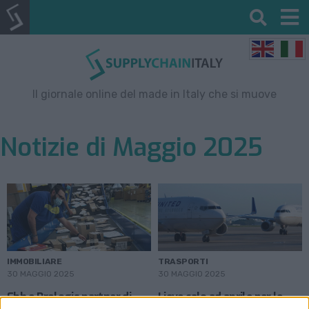
Il giornale online del made in Italy che si muove
Notizie di Maggio 2025
IMMOBILIARE
TRASPORTI
30 MAGGIO 2025
30 MAGGIO 2025
Fbh e Prologis partner di
Lieve calo ad aprile per le
Poste Italiane nello sviluppo
spedizioni aeree italiane