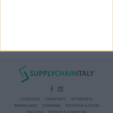
TRASPORTI
Per Fs un semestre in frenata per i treni
merci tra geopolitica e maltempo
1
2
…
10
Prossima »
LOGISTICA
TRASPORTI
INTERVISTE
IMMOBILIARE
ECONOMIA
RICERCHE & STUDI
POLITICA
SERVIZI & FORNITORI