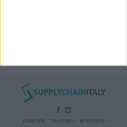
Castelguglielmo (Rovigo)
POLITICA
Gianpiero Strisciuglio al vertice delle ferrovie
mondiali
1
2
…
10
Prossima »
LOGISTICA
TRASPORTI
INTERVISTE