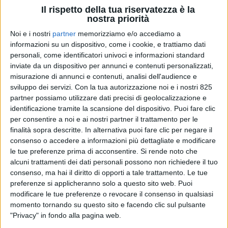
quelli di trasporto
container tra Far East e
Il rispetto della tua riservatezza è la
Mediterraneo
nostra priorità
Noi e i nostri
partner
memorizziamo e/o accediamo a
informazioni su un dispositivo, come i cookie, e trattiamo dati
personali, come identificatori univoci e informazioni standard
inviate da un dispositivo per annunci e contenuti personalizzati,
misurazione di annunci e contenuti, analisi dell'audience e
sviluppo dei servizi.
Con la tua autorizzazione noi e i nostri 825
TRASPORTI
TRASPORTI
partner possiamo utilizzare dati precisi di geolocalizzazione e
29 MAGGIO 2026
29 MAGGIO 2026
identificazione tramite la scansione del dispositivo. Puoi fare clic
Ripresa delle spedizioni
Gts riceve sei Iveco S-Way
per consentire a noi e ai nostri partner il trattamento per le
aeree globali ad aprile (+4%)
per trasporto intermodale
finalità sopra descritte. In alternativa puoi fare clic per negare il
per la controllata Sgl
consenso o accedere a informazioni più dettagliate e modificare
le tue preferenze prima di acconsentire.
Si rende noto che
alcuni trattamenti dei dati personali possono non richiedere il tuo
consenso, ma hai il diritto di opporti a tale trattamento. Le tue
preferenze si applicheranno solo a questo sito web. Puoi
modificare le tue preferenze o revocare il consenso in qualsiasi
momento tornando su questo sito e facendo clic sul pulsante
"Privacy" in fondo alla pagina web.
TRASPORTI
LOGISTICA