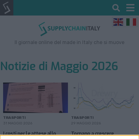
Il giornale online del made in Italy che si muove
Notizie di Maggio 2026
TRASPORTI
TRASPORTI
31 MAGGIO 2026
29 MAGGIO 2026
I costi per le attese allo
Tornano a crescere
scarico arrivano a superare
prepotentemente i noli